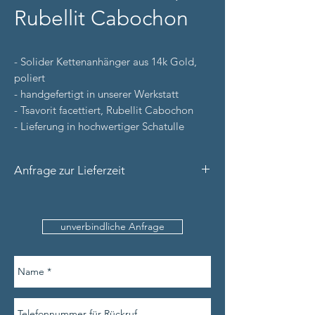
Rubellit Cabochon
- Solider Kettenanhänger aus 14k Gold,
poliert
- handgefertigt in unserer Werkstatt
- Tsavorit facettiert, Rubellit Cabochon
- Lieferung in hochwertiger Schatulle
Anfrage zur Lieferzeit
Bitte nennen Sie uns den Produktnamen
und Ihre Kontaktdaten (inkl.
unverbindliche Anfrage
Telefonnummer).