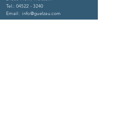
Tel.:
04522 - 3240
Email:
info@guelzau.com
Öffnungszeiten
Dienstag – F
reitag:
10 – 13 | 14 – 18 Uhr
​​Samstag: 9 – 13 Uhr
und nach Vereinbarung
(aktuell)
Impressum