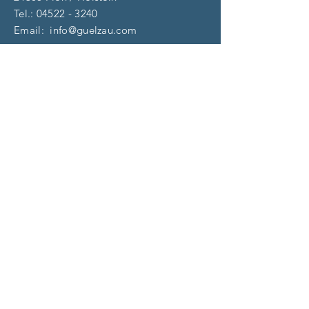
Tel.:
04522 - 3240
Email:
info@guelzau.com
Öffnungszeiten
Dienstag – F
reitag:
10 – 13 | 14 – 18 Uhr
​​Samstag: 9 – 13 Uhr
und nach Vereinbarung
(aktuell)
Impressum