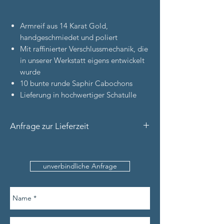
Armreif aus 14 Karat Gold,
handgeschmiedet und poliert
Mit raffinierter Verschlussmechanik, die
in unserer Werkstatt eigens entwickelt
wurde
10 bunte runde Saphir Cabochons
Lieferung in hochwertiger Schatulle
Anfrage zur Lieferzeit
Bitte nennen Sie uns den
Produktnamen, Ihre Kontaktdaten (inkl.
unverbindliche Anfrage
Telefonnummer) und den Umfang Ihres
Handgelenks (sofern verfügbar).