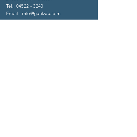
Tel.:
04522 - 3240
Email:
info@guelzau.com
Öffnungszeiten
Dienstag – F
reitag:
10 – 13 | 14 – 18 Uhr
​​Samstag: 9 – 13 Uhr
und nach Vereinbarung
(aktuell)
Impressum