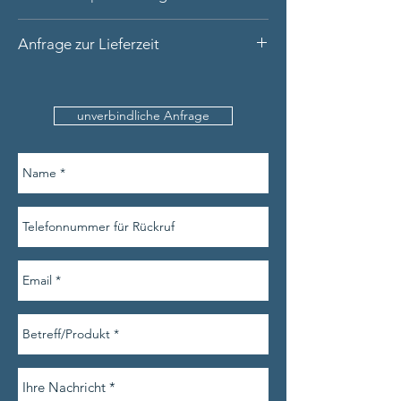
Ring aus 18 Karat Gold (gelb), poliert
Anfrage zur Lieferzeit
Handarbeit aus unserer Werkstatt
15 bunte Saphire und Rubine rund
Bitte nennen Sie uns den
facettiert, 4 Brillanten tw/si
Produktnamen, Ihre Kontaktdaten (inkl.
Lieferung in hochwertiger Schatulle
unverbindliche Anfrage
Telefonnummer) und die Ringweite (sofern
verfügbar).