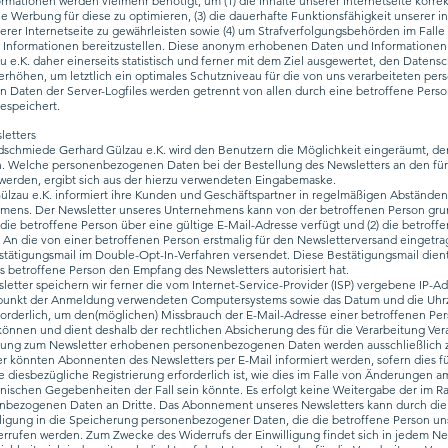
rmationen werden vielmehr benötigt, um (1) die Inhalte unserer Internetseite korrekt 
die Werbung für diese zu optimieren, (3) die dauerhafte Funktionsfähigkeit unserer 
rer Internetseite zu gewährleisten sowie (4) um Strafverfolgungsbehörden im Falle 
 Informationen bereitzustellen. Diese anonym erhobenen Daten und Informationen
e.K. daher einerseits statistisch und ferner mit dem Ziel ausgewertet, den Datens
rhöhen, um letztlich ein optimales Schutzniveau für die von uns verarbeiteten p
en Daten der Server-Logfiles werden getrennt von allen durch eine betroffene Pe
speichert.
letters
ldschmiede Gerhard Gülzau e.K. wird den Benutzern die Möglichkeit eingeräumt, de
 Welche personenbezogenen Daten bei der Bestellung des Newsletters an den für 
 werden, ergibt sich aus der hierzu verwendeten Eingabemaske.
lzau e.K. informiert ihre Kunden und Geschäftspartner in regelmäßigen Abstände
ens. Der Newsletter unseres Unternehmens kann von der betroffenen Person grun
ie betroffene Person über eine gültige E-Mail-Adresse verfügt und (2) die betroffe
t. An die von einer betroffenen Person erstmalig für den Newsletterversand eingetr
tätigungsmail im Double-Opt-In-Verfahren versendet. Diese Bestätigungsmail dien
ls betroffene Person den Empfang des Newsletters autorisiert hat.
tter speichern wir ferner die vom Internet-Service-Provider (ISP) vergebene IP-Ad
tpunkt der Anmeldung verwendeten Computersystems sowie das Datum und die Uhrz
forderlich, um den(möglichen) Missbrauch der E-Mail-Adresse einer betroffenen Pe
können und dient deshalb der rechtlichen Absicherung des für die Verarbeitung Ver
ung zum Newsletter erhobenen personenbezogenen Daten werden ausschließlich 
r könnten Abonnenten des Newsletters per E-Mail informiert werden, sofern dies f
e diesbezügliche Registrierung erforderlich ist, wie dies im Falle von Änderungen
nischen Gegebenheiten der Fall sein könnte. Es erfolgt keine Weitergabe der im 
bezogenen Daten an Dritte. Das Abonnement unseres Newsletters kann durch die b
ligung in die Speicherung personenbezogener Daten, die die betroffene Person un
iderrufen werden. Zum Zwecke des Widerrufs der Einwilligung findet sich in jedem N