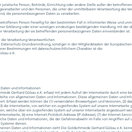
der juristische Person, Behörde, Einrichtung oder andere Stelle außer der betroffen
gsverarbeiter und den Personen, die unter der unmittelbaren Verantwortung des Ve
sind, die personenbezogenen Daten zu verarbeiten.
 betroffenen Person freiwillig für den bestimmten Fall in informierter Weise und u
er Erklärung oder einer sonstigen eindeutigen bestätigenden Handlung, mit der d
 der Verarbeitung der sie betreffenden personenbezogenen Daten einverstanden ist.
r die Verarbeitung Verantwortlichen
r Datenschutz-Grundverordnung, sonstiger in den Mitgliedstaaten der Europäische
rer Bestimmungen mit datenschutzrechtlichem Charakter ist die:
lzau e.K.
n Daten und Informationen
hmiede Gerhard Gülzau e.K. erfasst mit jedem Aufruf der Internetseite durch eine b
 Reihe von allgemeinen Daten und Informationen. Diese allgemeinen Daten und Inf
hert. Erfasst werden können die (1) verwendeten Browsertypen und Versionen, (2) d
3) die Internetseite, von welcher ein zugreifendes System auf unsere Internetseite
iten, welche über ein zugreifendes System auf unserer Internetseite angesteuert we
 Internetseite, (6) eine Internet-Protokoll-Adresse (IP-Adresse), (7) der Internet-Ser
liche Daten und Informationen, die der Gefahrenabwehr im Falle von Angriffen auf 
 Systeme dienen.
meinen Daten und Informationen zieht Die Goldschmiede Gerhard Gülzau e.K. keine