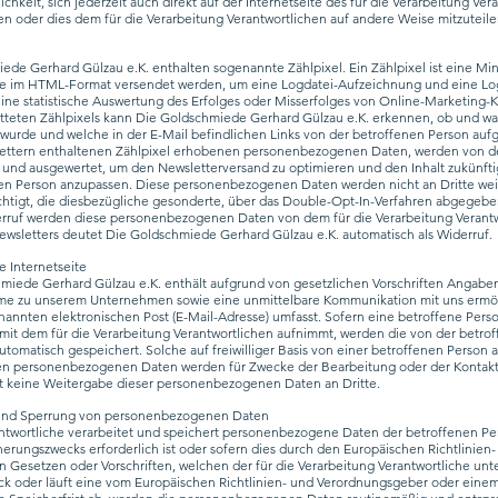
ichkeit, sich jederzeit auch direkt auf der Internetseite des für die Verarbeitung Ve
 oder dies dem für die Verarbeitung Verantwortlichen auf andere Weise mitzuteile
de Gerhard Gülzau e.K. enthalten sogenannte Zählpixel. Ein Zählpixel ist eine Minia
che im HTML-Format versendet werden, um eine Logdatei-Aufzeichnung und eine Lo
ine statistische Auswertung des Erfolges oder Misserfolges von Online-Marketing
teten Zählpixels kann Die Goldschmiede Gerhard Gülzau e.K. erkennen, ob und wa
wurde und welche in der E-Mail befindlichen Links von der betroffenen Person auf
lettern enthaltenen Zählpixel erhobenen personenbezogenen Daten, werden von de
 und ausgewertet, um den Newsletterversand zu optimieren und den Inhalt zukünfti
nen Person anzupassen. Diese personenbezogenen Daten werden nicht an Dritte we
chtigt, die diesbezügliche gesonderte, über das Double-Opt-In-Verfahren abgegebe
rruf werden diese personenbezogenen Daten von dem für die Verarbeitung Verantwo
wsletters deutet Die Goldschmiede Gerhard Gülzau e.K. automatisch als Widerruf.
e Internetseite
hmiede Gerhard Gülzau e.K. enthält aufgrund von gesetzlichen Vorschriften Angaben
me zu unserem Unternehmen sowie eine unmittelbare Kommunikation mit uns ermögl
annten elektronischen Post (E-Mail-Adresse) umfasst. Sofern eine betroffene Perso
mit dem für die Verarbeitung Verantwortlichen aufnimmt, werden die von der betro
matisch gespeichert. Solche auf freiwilliger Basis von einer betroffenen Person a
ten personenbezogenen Daten werden für Zwecke der Bearbeitung oder der Kontak
gt keine Weitergabe dieser personenbezogenen Daten an Dritte.
und Sperrung von personenbezogenen Daten
antwortliche verarbeitet und speichert personenbezogene Daten der betroffenen Pe
herungszwecks erforderlich ist oder sofern dies durch den Europäischen Richtlinie
 Gesetzen oder Vorschriften, welchen der für die Verarbeitung Verantwortliche unt
eck oder läuft eine vom Europäischen Richtlinien- und Verordnungsgeber oder eine