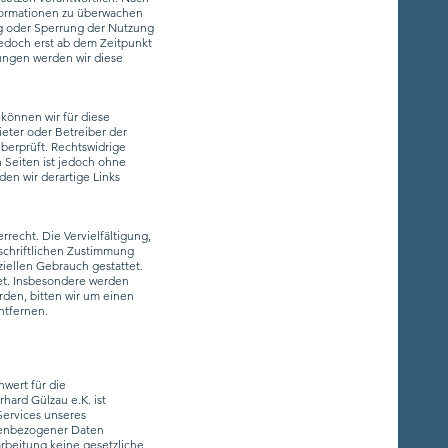
Informationen zu überwachen
ng oder Sperrung der Nutzung
jedoch erst ab dem Zeitpunkt
ungen werden wir diese
 können wir für diese
ieter oder Betreiber der
berprüft. Rechtswidrige
n Seiten ist jedoch ohne
en wir derartige Links
recht. Die Vervielfältigung,
schriftlichen Zustimmung
ziellen Gebrauch gestattet.
tet. Insbesondere werden
rden, bitten wir um einen
ntfernen.
wert für die
ard Gülzau e.K. ist
ervices unseres
nenbezogener Daten
arbeitung keine gesetzliche