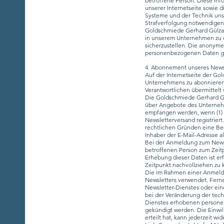
betroffene Person. Diese Info
unserer Internetseite sowie 
Systeme und der Technik unse
Strafverfolgung notwendigen
Goldschmiede Gerhard Gülzau 
in unserem Unternehmen zu e
sicherzustellen. Die anonym
personenbezogenen Daten ge
4. Abonnement unseres News
Auf der Internetseite der Go
Unternehmens zu abonnieren.
Verantwortlichen übermittelt
Die Goldschmiede Gerhard Gü
über Angebote des Unternehm
empfangen werden, wenn (1) d
Newsletterversand registrier
rechtlichen Gründen eine Bes
Inhaber der E-Mail-Adresse a
Bei der Anmeldung zum Newsle
betroffenen Person zum Zei
Erhebung dieser Daten ist er
Zeitpunkt nachvollziehen zu 
Die im Rahmen einer Anmeld
Newsletters verwendet. Ferne
Newsletter-Dienstes oder ein
bei der Veränderung der tech
Dienstes erhobenen personen
gekündigt werden. Die Einwil
erteilt hat, kann jederzeit w