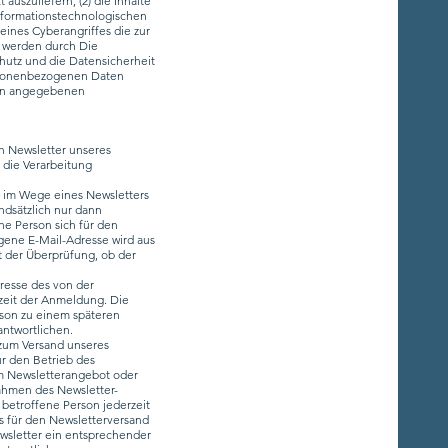
auszuliefern, (2) die Inhalte
informationstechnologischen
eines Cyberangriffes die zur
 werden durch Die
chutz und die Datensicherheit
ersonenbezogenen Daten
rson angegebenen
n Newsletter unseres
die Verarbeitung
n im Wege eines Newsletters
dsätzlich nur dann
ne Person sich für den
agene E-Mail-Adresse wird aus
t der Überprüfung, ob der
resse des von der
eit der Anmeldung. Die
rson zu einem späteren
antwortlichen.
zum Versand unseres
ür den Betrieb des
 am Newsletterangebot oder
Rahmen des Newsletter-
etroffene Person jederzeit
s für den Newsletterversand
ewsletter ein entsprechender