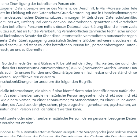
 eine Einwilligung der betroffenen Person ein.
zogener Daten, beispielsweise des Namens, der Anschrift, E-Mail-Adresse oder Te
 stets im Einklang mit der Datenschutz-Grundverordnung und in Übereinstimmung mi
en landesspezifischen Datenschutzbestimmungen. Mittels dieser Datenschutzerklä
eit über Art, Umfang und Zweck der von uns erhobenen, genutzten und verarbeit
rden betroffene Personen mittels dieser Datenschutzerklärung über die ihnen zust
zau e.K. hat als für die Verarbeitung Verantwortlicher zahlreiche technische und
t lückenlosen Schutz der über diese Internetseite verarbeiteten personenbezogen
rte Datenübertragungen grundsätzlich Sicherheitslücken aufweisen, sodass ein ab
us diesem Grund steht es jeder betroffenen Person frei, personenbezogene Daten a
isch, an uns zu übermitteln.
 Goldschmiede Gerhard Gülzau e.K. beruht auf den Begrifflichkeiten, die durch den
rlass der Datenschutz-Grundverordnung (DS-GVO) verwendet wurden. Unsere Date
 als auch für unsere Kunden und Geschäftspartner einfach lesbar und verständlich se
deten Begrifflichkeiten erläutern.
enschutzerklärung unter anderem die folgenden Begriffe:
n
lle Informationen, die sich auf eine identifizierte oder identifizierbare natürlich
. Als identifizierbar wird eine natürliche Person angesehen, die direkt oder indirek
wie einem Namen, zu einer Kennnummer, zu Standortdaten, zu einer Online-Kenn
n, die Ausdruck der physischen, physiologischen, genetischen, psychischen, wirts
 natürlichen Person sind, identifiziert werden kann.
entifizierte oder identifizierbare natürliche Person, deren personenbezogene Daten
n verarbeitet werden.
der ohne Hilfe automatisierter Verfahren ausgeführte Vorgang oder jede solche Vo
 wie das Erheben, das Erfassen, die Organisation, das Ordnen, die Speicherung, 