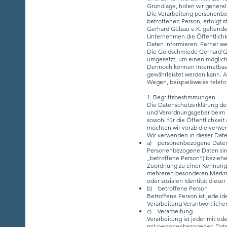
Grundlage, holen wir generell
Die Verarbeitung personenbe
betroffenen Person, erfolgt
Gerhard Gülzau e.K. geltend
Unternehmen die Öffentlichk
Daten informieren. Ferner we
Die Goldschmiede Gerhard Gül
umgesetzt, um einen möglichs
Dennoch können Internetbasie
gewährleistet werden kann. A
Wegen, beispielsweise telefon
1. Begriffsbestimmungen
Die Datenschutzerklärung der
und Verordnungsgeber beim E
sowohl für die Öffentlichkeit
möchten wir vorab die verwen
Wir verwenden in dieser Dat
a) personenbezogene Date
Personenbezogene Daten sind a
„betroffene Person“) beziehen
Zuordnung zu einer Kennung 
mehreren besonderen Merkmale
oder sozialen Identität dieser
b) betroffene Person
Betroffene Person ist jede id
Verarbeitung Verantwortliche
c) Verarbeitung
Verarbeitung ist jeder mit o
mit personenbezogenen Daten