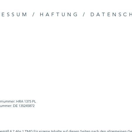
RESSUM / HAFTUNG / DATENSC
sternummer: HRA 1375 PL
snummer: DE 135245872
 gemäß § 7 Abs.1 TMG für eigene Inhalte auf diesen Seiten nach den allgemeinen Ge