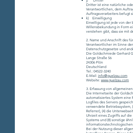
j) Dritter
Dritter ist eine natürliche o
Verantwortlichen, dem Auftra
Auftragsverarbeiters befugt 
k) Einwilligung
Einwilligung ist jede von der
Willensbekundung in Form ein
verstehen gibt, dass sie mit
2. Name und Anschrift des fü
Verantwortlicher im Sinne de
Datenschutzgesetze und ande
Die Goldschmiede Gerhard Gü
Lange Straße 56
24306 Plön
Deutschland
Tel.: 04522-3240
E-Mail:
info@guelzau.com
Website:
www.guelzau.com
3. Erfassung von allgemeine
Die Internetseite der Goldsc
automatisiertes System eine
Logfiles des Servers gespeic
verwendete Betriebssystem, (
Referrer), (4) die Unterwebse
Uhrzeit eines Zugriffs auf die
Systems und (8) sonstige ähn
informationstechnologischen
Bei der Nutzung dieser allge