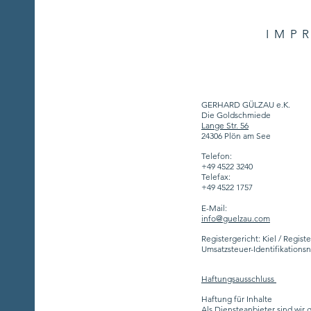
IMP
GERHARD GÜLZAU e.K.
Die Goldschmiede
Lange Str. 56
24306 Plön am See
Telefon:
+49 4522 3240
Telefax:
+49 4522 1757
E-Mail:
info@guelzau.com
Registergericht: Kiel / Regi
Umsatzsteuer-Identifikation
Haftungsausschluss
Haftung für Inhalte
Als Diensteanbieter sind wir