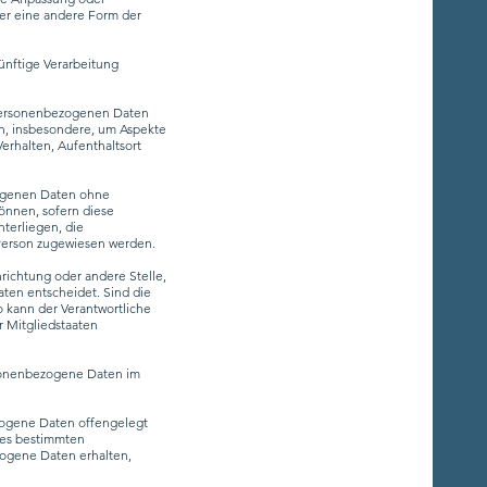
er eine andere Form der
ünftige Verarbeitung
e personenbezogenen Daten
en, insbesondere, um Aspekte
Verhalten, Aufenthaltsort
zogenen Daten ohne
önnen, sofern diese
terliegen, die
 Person zugewiesen werden.
inrichtung oder andere Stelle,
ten entscheidet. Sind die
o kann der Verantwortliche
 Mitgliedstaaten
ersonenbezogene Daten im
ezogene Daten offengelegt
nes bestimmten
ogene Daten erhalten,