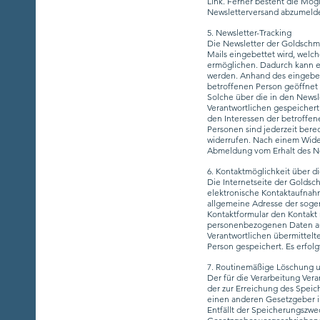
Link. Ferner besteht die Mögl
Newsletterversand abzumelden
5. Newsletter-Tracking
Die Newsletter der Goldschmie
Mails eingebettet wird, wel
ermöglichen. Dadurch kann e
werden. Anhand des eingebet
betroffenen Person geöffnet 
Solche über die in den News
Verantwortlichen gespeichert
den Interessen der betroffe
Personen sind jederzeit bere
widerrufen. Nach einem Wide
Abmeldung vom Erhalt des Ne
6. Kontaktmöglichkeit über di
Die Internetseite der Goldsc
elektronische Kontaktaufnah
allgemeine Adresse der sogen
Kontaktformular den Kontakt 
personenbezogenen Daten auto
Verantwortlichen übermittel
Person gespeichert. Es erfol
7. Routinemäßige Löschung 
Der für die Verarbeitung Ver
der zur Erreichung des Speic
einen anderen Gesetzgeber in
Entfällt der Speicherungszw