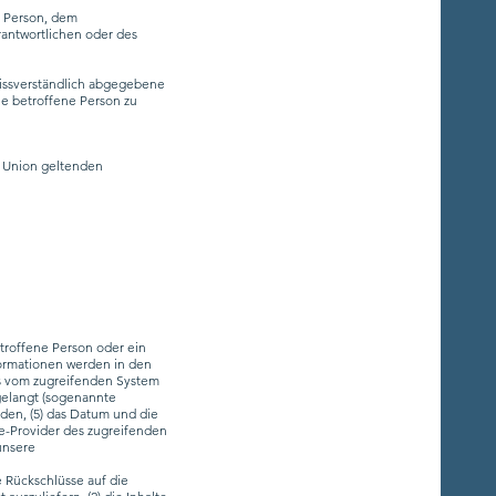
en Person, dem
rantwortlichen oder des
nmissverständlich abgegebene
ie betroffene Person zu
n Union geltenden
etroffene Person oder ein
ormationen werden in den
as vom zugreifenden System
 gelangt (sogenannte
rden, (5) das Datum und die
vice-Provider des zugreifenden
unsere
 Rückschlüsse auf die