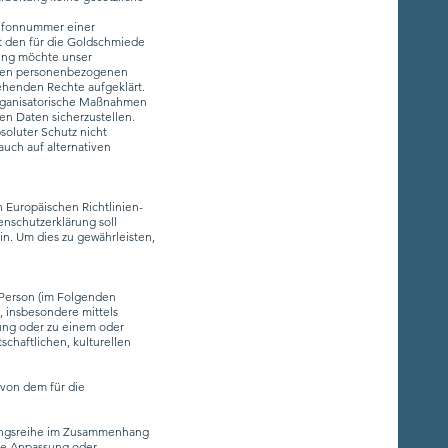
lefonnummer einer
t den für die Goldschmiede
rung möchte unser
eten personenbezogenen
ehenden Rechte aufgeklärt.
 organisatorische Maßnahmen
en Daten sicherzustellen.
soluter Schutz nicht
uch auf alternativen
 Europäischen Richtlinien-
nschutzerklärung soll
in. Um dies zu gewährleisten,
e Person (im Folgenden
t, insbesondere mittels
ung oder zu einem oder
chaftlichen, kulturellen
 von dem für die
rgangsreihe im Zusammenhang
die Anpassung oder