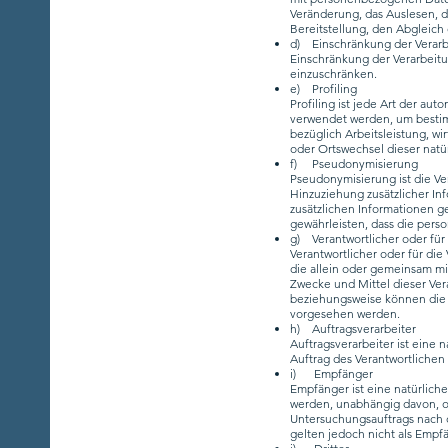
Veränderung, das Auslesen, 
Bereitstellung, den Abgleich
d) Einschränkung der Verar
Einschränkung der Verarbeitu
einzuschränken.
e) Profiling
Profiling ist jede Art der a
verwendet werden, um bestimm
bezüglich Arbeitsleistung, wir
oder Ortswechsel dieser natü
f) Pseudonymisierung
Pseudonymisierung ist die V
Hinzuziehung zusätzlicher In
zusätzlichen Informationen 
gewährleisten, dass die pers
g) Verantwortlicher oder für 
Verantwortlicher oder für die
die allein oder gemeinsam m
Zwecke und Mittel dieser Ver
beziehungsweise können die 
vorgesehen werden.
h) Auftragsverarbeiter
Auftragsverarbeiter ist eine 
Auftrag des Verantwortlichen 
i) Empfänger
Empfänger ist eine natürlich
werden, unabhängig davon, ob
Untersuchungsauftrags nach 
gelten jedoch nicht als Empf