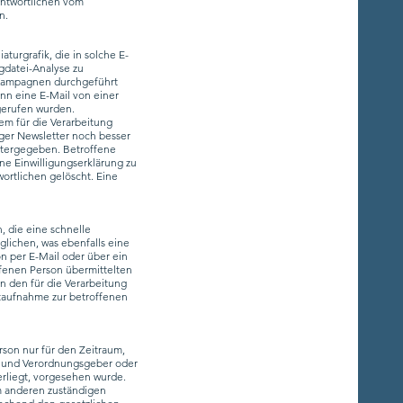
rantwortlichen vom
n.
turgrafik, die in solche E-
gdatei-Analyse zu
-Kampagnen durchgeführt
nn eine E-Mail von einer
gerufen wurden.
m für die Verarbeitung
ger Newsletter noch besser
itergegeben. Betroffene
ne Einwilligungserklärung zu
rtlichen gelöscht. Eine
, die eine schnelle
ichen, was ebenfalls eine
n per E-Mail oder über ein
ffenen Person übermittelten
n den für die Verarbeitung
taufnahme zur betroffenen
rson nur für den Zeitraum,
n- und Verordnungsgeber oder
erliegt, vorgesehen wurde.
m anderen zuständigen