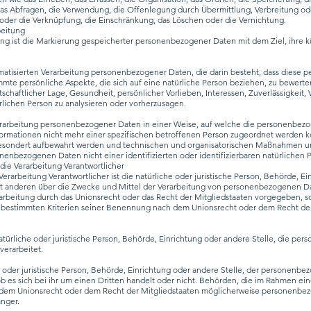
das Abfragen, die Verwendung, die Offenlegung durch Übermittlung, Verbreitung od
 oder die Verknüpfung, die Einschränkung, das Löschen oder die Vernichtung.
beitung
ng ist die Markierung gespeicherter personenbezogener Daten mit dem Ziel, ihre k
utomatisierten Verarbeitung personenbezogener Daten, die darin besteht, dass dies
te persönliche Aspekte, die sich auf eine natürliche Person beziehen, zu bewert
tschaftlicher Lage, Gesundheit, persönlicher Vorlieben, Interessen, Zuverlässigkeit, 
rlichen Person zu analysieren oder vorherzusagen.
erarbeitung personenbezogener Daten in einer Weise, auf welche die personenbe
formationen nicht mehr einer spezifischen betroffenen Person zugeordnet werden k
gesondert aufbewahrt werden und technischen und organisatorischen Maßnahmen un
onenbezogenen Daten nicht einer identifizierten oder identifizierbaren natürlichen
die Verarbeitung Verantwortlicher
 Verarbeitung Verantwortlicher ist die natürliche oder juristische Person, Behörde, E
it anderen über die Zwecke und Mittel der Verarbeitung von personenbezogenen Da
arbeitung durch das Unionsrecht oder das Recht der Mitgliedstaaten vorgegeben, s
bestimmten Kriterien seiner Benennung nach dem Unionsrecht oder dem Recht der
natürliche oder juristische Person, Behörde, Einrichtung oder andere Stelle, die p
verarbeitet.
e oder juristische Person, Behörde, Einrichtung oder andere Stelle, der personenb
 es sich bei ihr um einen Dritten handelt oder nicht. Behörden, die im Rahmen ei
dem Unionsrecht oder dem Recht der Mitgliedstaaten möglicherweise personenbez
änger.