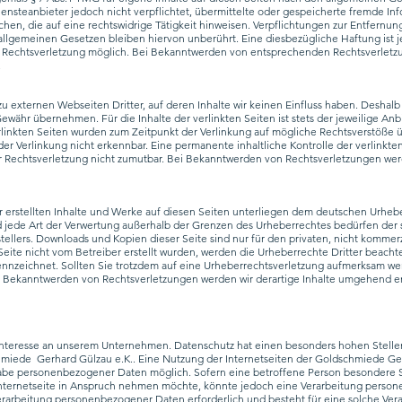
 Diensteanbieter jedoch nicht verpflichtet, übermittelte oder gespeicherte fremde 
hen, die auf eine rechtswidrige Tätigkeit hinweisen. Verpflichtungen zur Entfernu
llgemeinen Gesetzen bleiben hiervon unberührt. Eine diesbezügliche Haftung ist 
n Rechtsverletzung möglich. Bei Bekanntwerden von entsprechenden Rechtsverletz
.
u externen Webseiten Dritter, auf deren Inhalte wir keinen Einfluss haben. Deshalb
währ übernehmen. Für die Inhalte der verlinkten Seiten ist stets der jeweilige Anb
erlinkten Seiten wurden zum Zeitpunkt der Verlinkung auf mögliche Rechtsverstöße ü
er Verlinkung nicht erkennbar. Eine permanente inhaltliche Kontrolle der verlinkte
 Rechtsverletzung nicht zumutbar. Bei Bekanntwerden von Rechtsverletzungen werd
r erstellten Inhalte und Werke auf diesen Seiten unterliegen dem deutschen Urheber
d jede Art der Verwertung außerhalb der Grenzen des Urheberrechtes bedürfen der 
stellers. Downloads und Kopien dieser Seite sind nur für den privaten, nicht kommer
 Seite nicht vom Betreiber erstellt wurden, werden die Urheberrechte Dritter beach
ekennzeichnet. Sollten Sie trotzdem auf eine Urheberrechtsverletzung aufmerksam we
 Bekanntwerden von Rechtsverletzungen werden wir derartige Inhalte umgehend e
 Interesse an unserem Unternehmen. Datenschutz hat einen besonders hohen Stellen
miede Gerhard Gülzau e.K.. Eine Nutzung der Internetseiten der Goldschmiede Gerh
abe personenbezogener Daten möglich. Sofern eine betroffene Person besondere S
nternetseite in Anspruch nehmen möchte, könnte jedoch eine Verarbeitung perso
 Verarbeitung personenbezogener Daten erforderlich und besteht für eine solche Ver