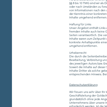
§§ 8 bis 10 TMG sind wir als
oder nach Umständen zu forsc
von Informationen nach den a
der Kenntnis einer konkrete
Inhalte umgehend entfernen
Haftung für Links
Unser Angebot enthält Links z
fremden Inhalte auch keine Ge
Seiten verantwortlich. Die v
Inhalte waren zum Zeitpunkt d
konkrete Anhaltspunkte einer
umgehend entfernen.
Urheberrecht
Die durch die Seitenbetreibe
Bearbeitung, Verbreitung un
des jeweiligen Autors bzw. Er
Soweit die Inhalte auf dieser
Inhalte Dritter als solche g
entsprechenden Hinweis. Bei
Datenschutzerklärung
Wir freuen uns sehr über Ihr
Geschäftsleitung der Goldsch
grundsätzlich ohne jede Ang
Unternehmens über unsere I
erforderlich werden. Ist die