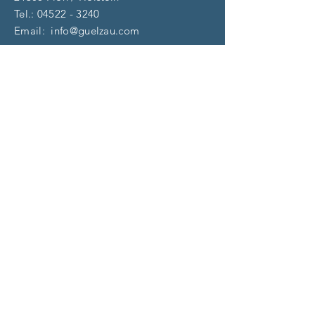
Tel.:
04522 - 3240
Email:
info@guelzau.com
Öffnungszeiten
Dienstag – F
reitag:
10 – 13 | 14 – 18 Uhr
​​Samstag: 9 – 13 Uhr
und nach Vereinbarung
(aktuell)
Impressum