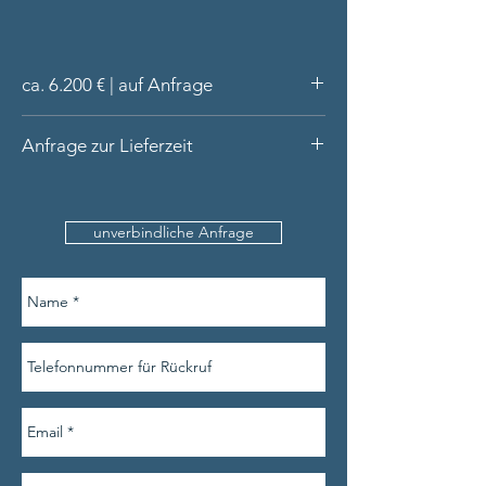
ca. 6.200 € | auf Anfrage
Armband aus 14 Karat Gold (massiv)
Anfrage zur Lieferzeit
handgefertigt in unserer Werkstatt
11 bunte Cabochons (oval): 3x
Bitte nennen Sie uns den
Turmalin, 3x Rubellit, 2x Peridot, 2x
Produktnamen, Ihre Kontaktdaten und am
Blautopas, 1 Spessartin-Granat
unverbindliche Anfrage
besten auch den Umfang Ihres
Lieferung in hochwertiger Schatulle
Handgelenks.