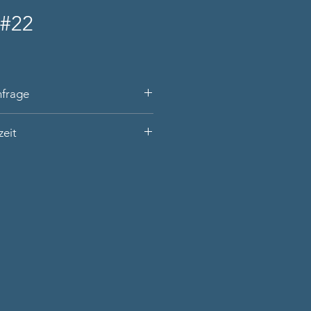
#22
nfrage
arat Gold (massiv)
zeit
n unserer Werkstatt
ns (oval): 3x Turmalin, 4x
s den Produktnamen, Ihre
dot, 3x Blautopas, 1 Amethyst
m besten auch den Umfang Ihres
wertiger Schatulle