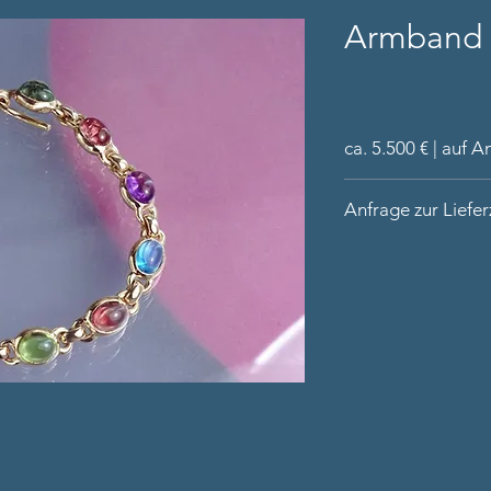
Armband 
ca. 5.500 € | auf A
Armband aus 14 K
Anfrage zur Liefer
handgearbeitet i
12 bunte Cabocho
Bitte nennen Sie un
Rubellit, 1x Peri
Kontaktdaten und a
Lieferung in hoch
Handgelenks.