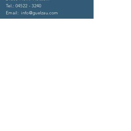
Tel.:
04522 - 3240
Email:
info@guelzau.com
Öffnungszeiten
Dienstag – F
reitag:
10 – 13 | 14 – 18 Uhr
​​Samstag: 9 – 13 Uhr
und nach Vereinbarung
(aktuell)
Impressum