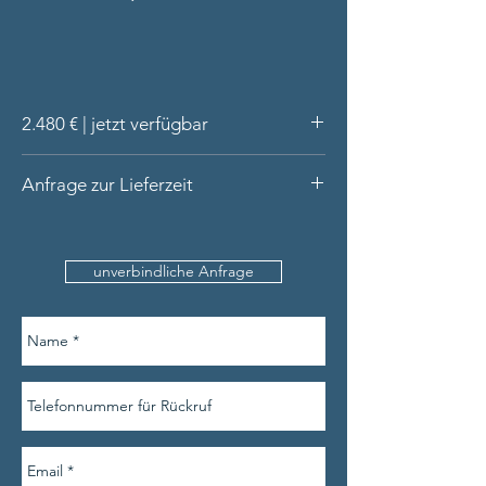
2.480 € | jetzt verfügbar
feiner Armreif aus 14 Karat Gold,
Anfrage zur Lieferzeit
massiv
mit raffinierter Verschlussmechanik,
Bitte nennen Sie uns den
entwickelt und handgeschmiedet in
Produktnamen, Ihre Kontaktdaten und am
unserer Werkstatt
unverbindliche Anfrage
besten auch den Umfang Ihres
Rubellit Cabochon oval, 2 Brillanten
Handgelenks.
tw/si
Lieferung in hochwertiger Schatulle