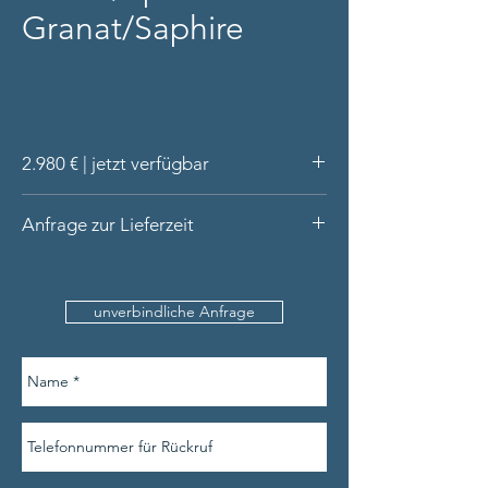
Granat/Saphire
2.980 € | jetzt verfügbar
Armspange aus 14 Karat Gold, massiv
Anfrage zur Lieferzeit
Handgeschmiedet in unserer Werkstatt
Spessartin Granat rund-
Bitte nennen Sie uns den
facettiert, Zirkon rund-facettiert, rosa
Produktnamen, Ihre Kontaktdaten (inkl.
Saphir rund-facettiert, blauer
unverbindliche Anfrage
Telefonnummer) und den Umfang Ihres
Saphir rund-facettiert
Handgelenks an der schmalsten Stelle.
Lieferung in hochwertiger Schatulle