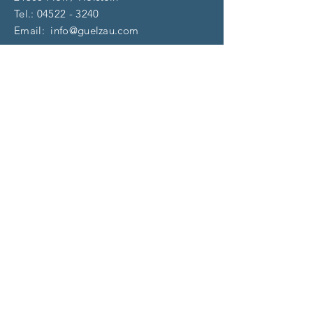
Tel.:
04522 - 3240
Email:
info@guelzau.com
Öffnungszeiten
Dienstag – F
reitag:
10 – 13 | 14 – 18 Uhr
​​Samstag: 9 – 13 Uhr
und nach Vereinbarung
(aktuell)
Impressum