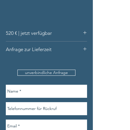
520 € | jetzt verfügbar
feiner Ring aus 14 Karat Gold (massiv)
Anfrage zur Lieferzeit
Handarbeit aus unserer Werkstatt
Rubin Cabochon rund
Bitte nennen Sie uns den
Lieferung in hochwertiger Schatulle
Produktnamen, Ihre Kontaktdaten (inkl.
unverbindliche Anfrage
Telefonnummer) und die Ringweite (sofern
verfügbar).