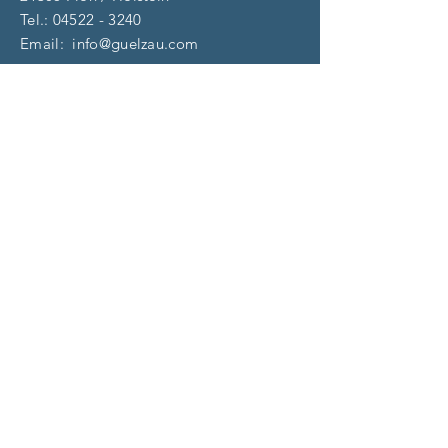
Tel.:
04522 - 3240
Email:
info@guelzau.com
Öffnungszeiten
Dienstag – F
reitag:
10 – 13 | 14 – 18 Uhr
​​Samstag: 9 – 13 Uhr
und nach Vereinbarung
(aktuell)
Impressum