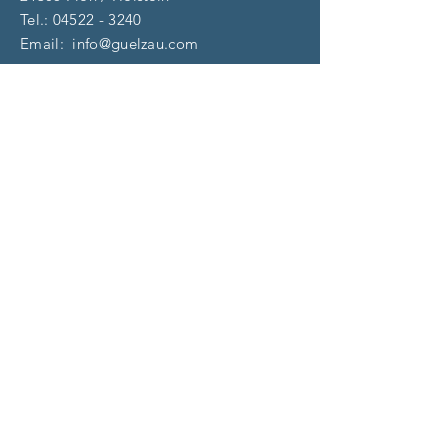
Tel.:
04522 - 3240
Email:
info@guelzau.com
Öffnungszeiten
Dienstag – F
reitag:
10 – 13 | 14 – 18 Uhr
​​Samstag: 9 – 13 Uhr
und nach Vereinbarung
(aktuell)
Impressum