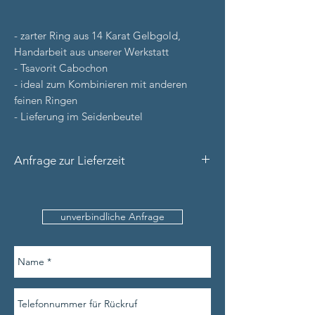
- zarter Ring aus 14 Karat Gelbgold,
Handarbeit aus unserer Werkstatt
- Tsavorit Cabochon
- ideal zum Kombinieren mit anderen
feinen Ringen
- Lieferung im Seidenbeutel
Anfrage zur Lieferzeit
Bitte nennen Sie uns den
Produktnamen, Ihre Kontaktdaten (inkl.
unverbindliche Anfrage
Telefonnummer) und die Ringweite (sofern
verfügbar).