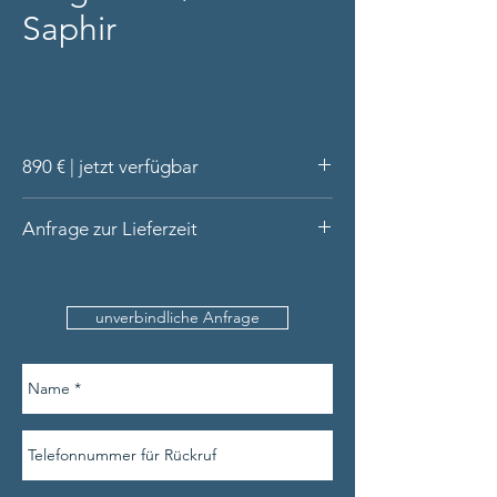
Saphir
890 € | jetzt verfügbar
Ring aus 14 Karat Gold (massiv)
Anfrage zur Lieferzeit
Handarbeit aus unserer Werkstatt
Rubin Cabochon rund und rosa Saphir
Bitte nennen Sie uns den
facettiert rund
Produktnamen, Ihre Kontaktdaten (inkl.
Lieferung in hochwertiger Schatulle
unverbindliche Anfrage
Telefonnummer) und die Ringweite (sofern
verfügbar).