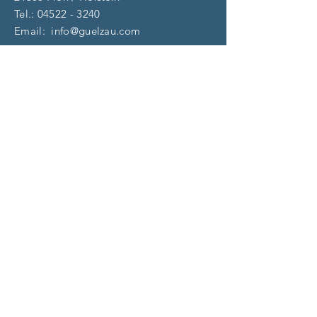
Tel.:
04522 - 3240
Email:
info@guelzau.com
Öffnungszeiten
Dienstag – F
reitag:
10 – 13 | 14 – 18 Uhr
​​Samstag: 9 – 13 Uhr
und nach Vereinbarung
(aktuell)
Impressum