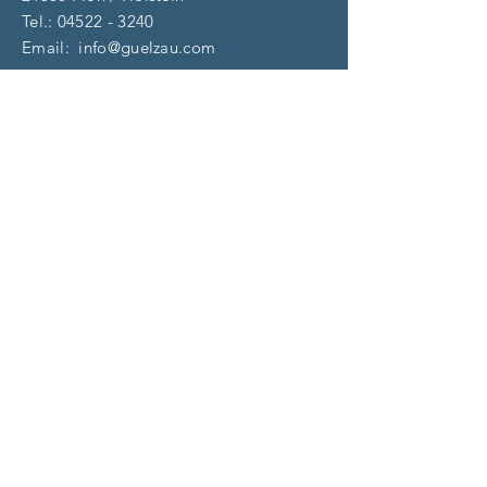
Tel.:
04522 - 3240
Email:
info@guelzau.com
Öffnungszeiten
Dienstag – F
reitag:
10 – 13 | 14 – 18 Uhr
​​Samstag: 9 – 13 Uhr
und nach Vereinbarung
(aktuell)
Impressum