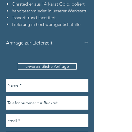
Ohrstecker aus 14 Karat Gold, poliert
handgeschmiedet in unserer Werkstatt
Tsavorit rund-facettiert
Lieferung in hochwertiger Schatulle
Anfrage zur Lieferzeit
Bitte nennen Sie uns den Produktnamen
und Ihre Kontaktdaten (inkl.
unverbindliche Anfrage
Telefonnummer).