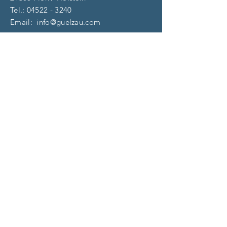
Tel.:
04522 - 3240
Email:
info@guelzau.com
Öffnungszeiten
Dienstag – F
reitag:
10 – 13 | 14 – 18 Uhr
​​Samstag: 9 – 13 Uhr
und nach Vereinbarung
(aktuell)
Impressum