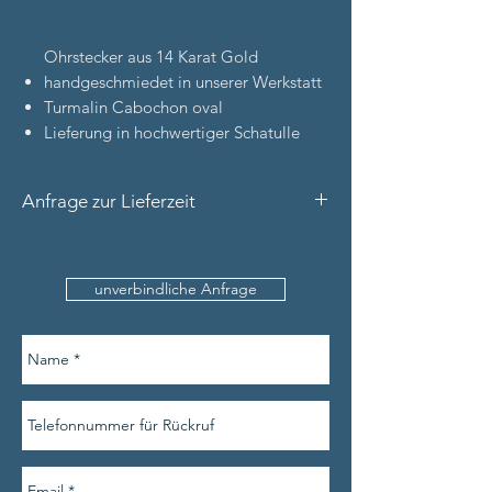
Ohrstecker aus 14 Karat Gold
handgeschmiedet in unserer Werkstatt
Turmalin Cabochon oval
Lieferung in hochwertiger Schatulle
Anfrage zur Lieferzeit
Bitte nennen Sie uns den Produktnamen
und Ihre Kontaktdaten (inkl.
unverbindliche Anfrage
Telefonnummer).