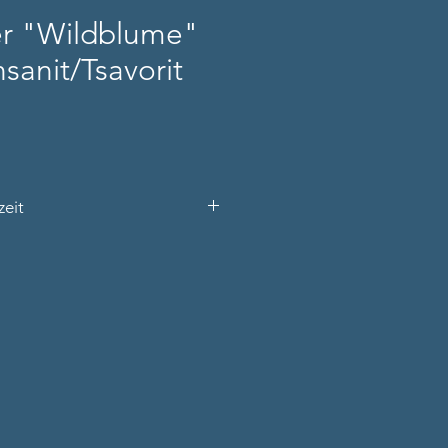
er "Wildblume"
sanit/Tsavorit
erzeit
s den Produktnamen und Ihre
 Telefonnummer).