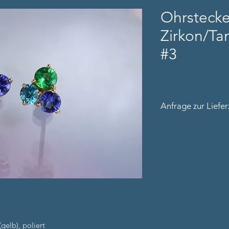
Ohrsteck
Zirkon/Tan
#3
Anfrage zur Lief
Bitte nennen Sie un
Kontaktdaten (inkl.
gelb), poliert