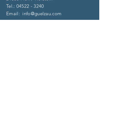
Tel.:
04522 - 3240
Email:
info@guelzau.com
Öffnungszeiten
Dienstag – F
reitag:
10 – 13 | 14 – 18 Uhr
​​Samstag: 9 – 13 Uhr
und nach Vereinbarung
(aktuell)
Impressum