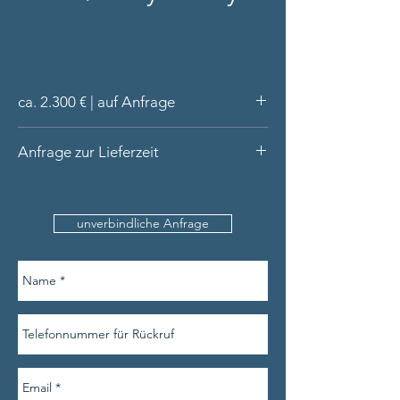
ca. 2.300 € | auf Anfrage
Ring aus 18 Karat Gelbgold
Anfrage zur Lieferzeit
orangener Saphir oval-facettiert,
Chrysoberyll-Katzenauge rund, lila
Bitte nennen Sie uns den
Saphir oval-facettiert, blauer Saphir
Produktnamen, Ihre Kontaktdaten und am
Cabochon rund, Rubin rund-facettiert,
unverbindliche Anfrage
besten auch die Ringweite.
Lieferung in hochwertiger Schatulle