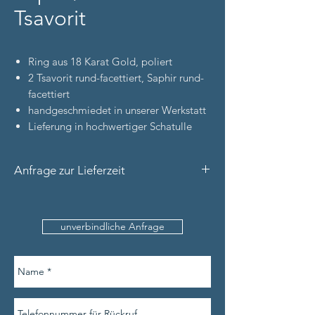
Tsavorit
Ring aus 18 Karat Gold, poliert
2 Tsavorit rund-facettiert, Saphir rund-
facettiert
handgeschmiedet in unserer Werkstatt
Lieferung in hochwertiger Schatulle
Anfrage zur Lieferzeit
Bitte nennen Sie uns den
Produktnamen, Ihre Kontaktdaten (inkl.
unverbindliche Anfrage
Telefonnummer) und die Ringweite (sofern
verfügbar).