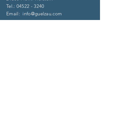
Tel.:
04522 - 3240
Email:
info@guelzau.com
Öffnungszeiten
Dienstag – F
reitag:
10 – 13 | 14 – 18 Uhr
​​Samstag: 9 – 13 Uhr
und nach Vereinbarung
(aktuell)
Impressum