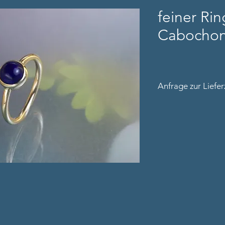
feiner Rin
Cabocho
Anfrage zur Liefer
Bitte nennen Sie un
Kontaktdaten (inkl.
Ringweite (sofern ve