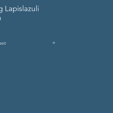
g Lapislazuli
n
zeit
s den Produktnamen, Ihre
 Telefonnummer) und die
rfügbar).