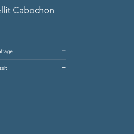
llit Cabochon
nfrage
at Gold, handgeschmiedet und
zeit
r Werkstatt
n oval
s den Produktnamen, Ihre
wertiger Schatulle
 Telefonnummer) und die
rfügbar).