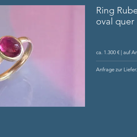
Ring Rube
oval quer
ca. 1.300 € | auf A
Ring aus 14 Kar
Anfrage zur Liefer
poliert in unsere
Rubellit Cabocho
Bitte nennen Sie un
Lieferung in hoch
Kontaktdaten (inkl.
Ringweite (sofern ve