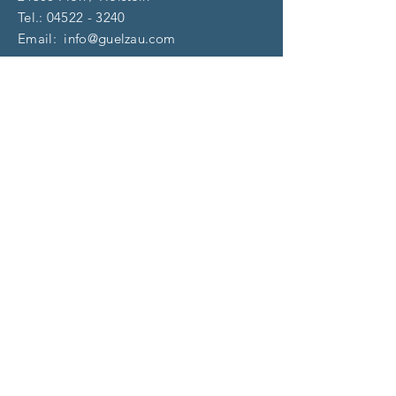
Tel.:
04522 - 3240
Email:
info@guelzau.com
Öffnungszeiten
Dienstag – F
reitag:
10 – 13 | 14 – 18 Uhr
​​Samstag: 9 – 13 Uhr
und nach Vereinbarung
(aktuell)
Impressum