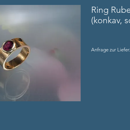
Ring Rubel
(konkav, 
Anfrage zur Liefer
Bitte nennen Sie un
Kontaktdaten (inkl.
Ringweite (sofern ve