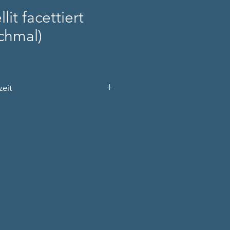
lit facettiert
schmal)
zeit
s den Produktnamen, Ihre
 Telefonnummer) und die
rfügbar).