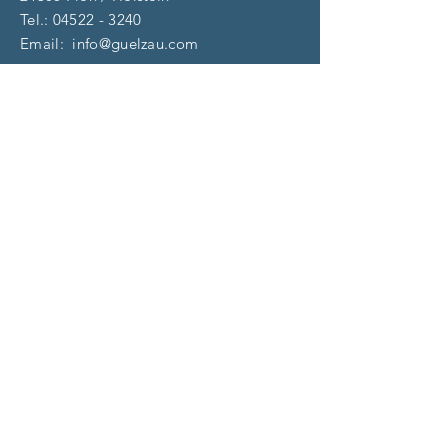
Tel.:
04522 - 3240
Email:
info@guelzau.com
Öffnungszeiten
Dienstag – F
reitag:
10 – 13 | 14 – 18 Uhr
​​Samstag: 9 – 13 Uhr
und nach Vereinbarung
(aktuell)
Impressum