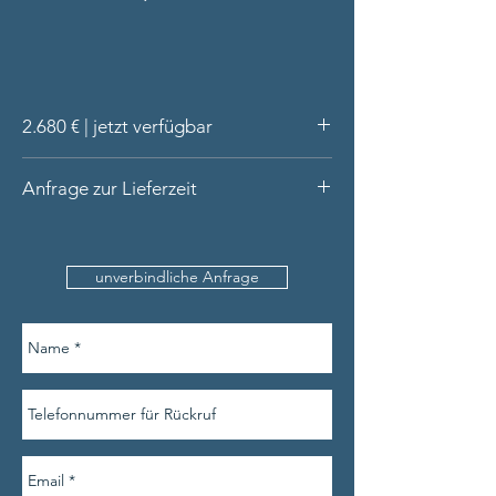
2.680 € | jetzt verfügbar
Ring aus 18 Karat Gelbgold, massiv
Anfrage zur Lieferzeit
handgefertigt in unserer Werkstatt
2 Brillanten tw/si, Rubin Cabochon
Bitte nennen Sie uns den Produktnamen,
rund, rosa Saphir rund-facettiert,
Ihre Kontaktdetails und am besten auch
Tsavorit rund-facettiert, blauer Saphir
unverbindliche Anfrage
die Ringweite.
rund-facettiert
Lieferung in hochwertiger Schatulle