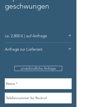
geschwungen
ca. 2.800 € | auf Anfrage
Ring aus 18 Karat Gold (massiv)
Anfrage zur Lieferzeit
Handarbeit aus unserer Werkstatt
blauer Saphir ca. 0,8 ct, gelber Saphir
Bitte nennen Sie uns den
ca. 0,80 ct oval-facettiert, 2 Brillanten
Produktnamen, Ihre Kontaktdaten (inkl.
tw/si gesamt ca 0,20 ct
unverbindliche Anfrage
Telefonnummer) und die Ringweite (sofern
Lieferung in hochwertiger Schatulle
verfügbar).