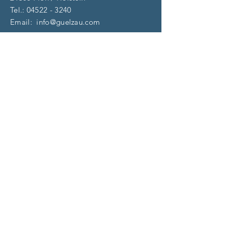
Tel.:
04522 - 3240
Email:
info@guelzau.com
Öffnungszeiten
Dienstag – F
reitag:
10 – 13 | 14 – 18 Uhr
​​Samstag: 9 – 13 Uhr
und nach Vereinbarung
(aktuell)
Impressum