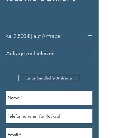
ca. 3.500 € | auf Anfrage
Ring aus 18 Karat Gold (gelb, massiv)
Anfrage zur Lieferzeit
6 Brillanten tw/si gesamt ca. 0,40 ct,
oval-facettierter Tsavorit (grüner
Bitte nennen Sie uns den
Granat)
Produktnamen, Ihre Kontaktdaten und am
handgefertigt in unserer Werkstatt
unverbindliche Anfrage
besten auch die Ringweite.
Lieferung in hochwertiger Schatulle