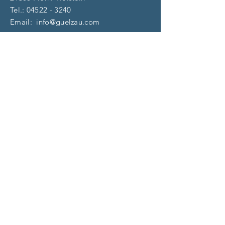
Tel.:
04522 - 3240
Email:
info@guelzau.com
Öffnungszeiten
Dienstag – F
reitag:
10 – 13 | 14 – 18 Uhr
​​Samstag: 9 – 13 Uhr
und nach Vereinbarung
(aktuell)
Impressum