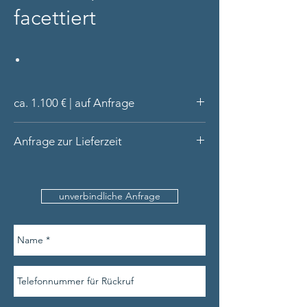
facettiert
ca. 1.100 € | auf Anfrage
Ring aus 14 Karat Gold (massiv)
Anfrage zur Lieferzeit
Handarbeit aus unserer Werkstatt
Turmalin und Tansanit facettiert
Bitte nennen Sie uns den Produktnamen,
Lieferung in hochwertiger Schatulle
Ihre Kontaktdaten und am besten auch die
unverbindliche Anfrage
Ringweite.