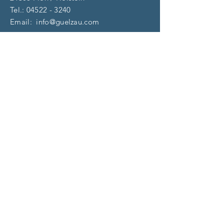
Tel.:
04522 - 3240
Email:
info@guelzau.com
Öffnungszeiten
Dienstag – F
reitag:
10 – 13 | 14 – 18 Uhr
​​Samstag: 9 – 13 Uhr
und nach Vereinbarung
(aktuell)
Impressum