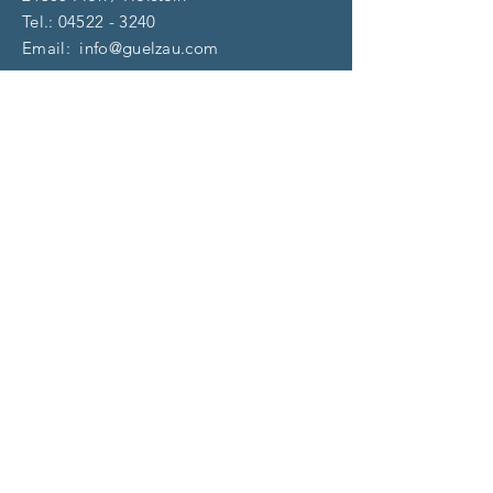
Tel.:
04522 - 3240
Email:
info@guelzau.com
Öffnungszeiten
Dienstag – F
reitag:
10 – 13 | 14 – 18 Uhr
​​Samstag: 9 – 13 Uhr
und nach Vereinbarung
(aktuell)
Impressum