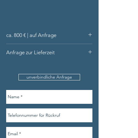
ca. 800 € | auf Anfrage
Armreif aus 925/- Sterling Silber
Anfrage zur Lieferzeit
(massiv)
handgeschmiedet in unserer Werkstatt
Bitte nennen Sie uns den Produktnamen,
Rubellit Cabochon oval
Ihre Kontaktdetails und am besten auch
Lieferung im Satinbeutel
unverbindliche Anfrage
den Handgelenkumfang.