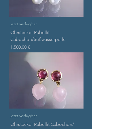
jetzt verfügbar
Ohrstecker Rubellit
Cabochon/Süßwasserperle
Preis
1.580,00 €
jetzt verfügbar
Ohrstecker Rubellit Cabochon/