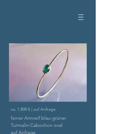
ca. 1.800 € | auf Anfrage
feiner Armreif blau-grüner
Turmalin Cabochon oval
auf Anfrage