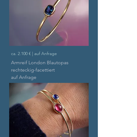
ca. 2.100 € | auf Anfrage
Armreif London Blautopas
rechteckig-facettiert
auf Anfrage